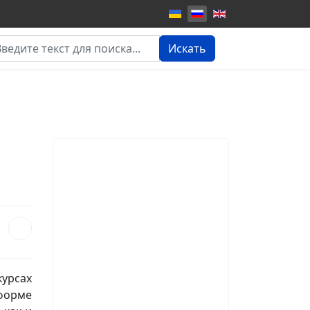
кать...
Искать
курсах
 форме