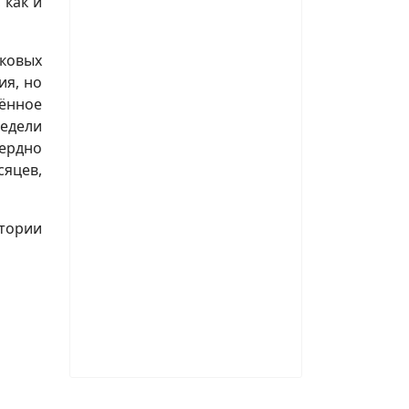
 как и
ыковых
ия, но
лённое
недели
ердно
сяцев,
тории